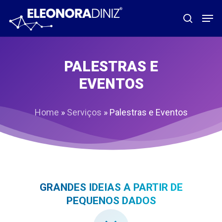
Pular
Men
procura
para
o
conteúdo
PALESTRAS E
principal
EVENTOS
Home
»
Serviços
»
Palestras e Eventos
GRANDES IDEIAS A PARTIR DE
PEQUENOS DADOS