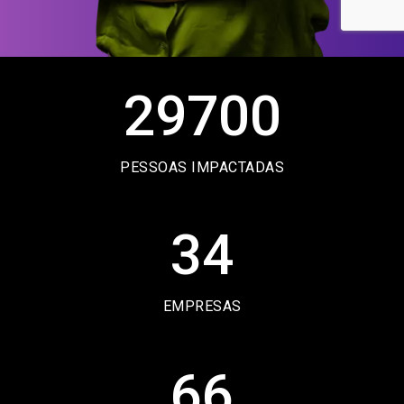
29700
PESSOAS IMPACTADAS
34
EMPRESAS
66