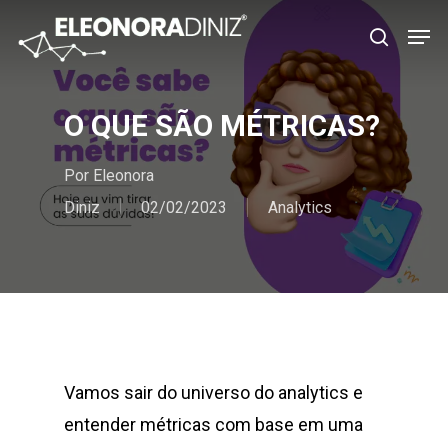
Pular
Men
procura
para
o
conteúdo
O QUE SÃO MÉTRICAS?
principal
Por
Eleonora
Diniz
02/02/2023
Analytics
Vamos sair do universo do analytics e
entender métricas com base em uma