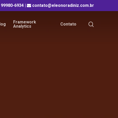
) 99980-6934
|
contato@eleonoradiniz.com.br
Framework
procurar
log
Contato
Analytics