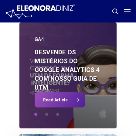
Pular
Men
procura
para
o
conteúdo
GA4
principal
Analytics
Analytics
DESVENDE
OS
GOOGLE
O
QUE
SÃO
E-E-A-T
MISTÉRIOS
DO
MÉTRICAS?
GOOGLE
ANALYTICS
4
COM
NOSSO
GUIA
DE
UTM
Read Article